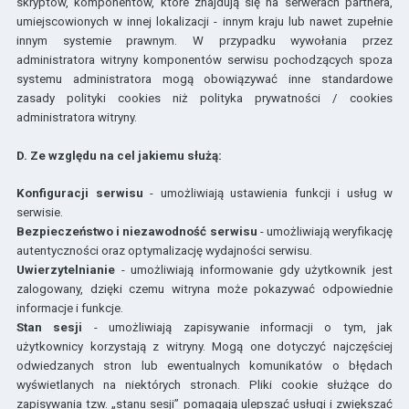
skryptów, komponentów, które znajdują się na serwerach partnera,
umiejscowionych w innej lokalizacji - innym kraju lub nawet zupełnie
innym systemie prawnym. W przypadku wywołania przez
administratora witryny komponentów serwisu pochodzących spoza
systemu administratora mogą obowiązywać inne standardowe
zasady polityki cookies niż polityka prywatności / cookies
administratora witryny.
D. Ze względu na cel jakiemu służą:
Konfiguracji serwisu
- umożliwiają ustawienia funkcji i usług w
serwisie.
Bezpieczeństwo i niezawodność serwisu
- umożliwiają weryfikację
autentyczności oraz optymalizację wydajności serwisu.
Uwierzytelnianie
- umożliwiają informowanie gdy użytkownik jest
zalogowany, dzięki czemu witryna może pokazywać odpowiednie
informacje i funkcje.
Stan sesji
- umożliwiają zapisywanie informacji o tym, jak
użytkownicy korzystają z witryny. Mogą one dotyczyć najczęściej
odwiedzanych stron lub ewentualnych komunikatów o błędach
wyświetlanych na niektórych stronach. Pliki cookie służące do
zapisywania tzw. „stanu sesji” pomagają ulepszać usługi i zwiększać