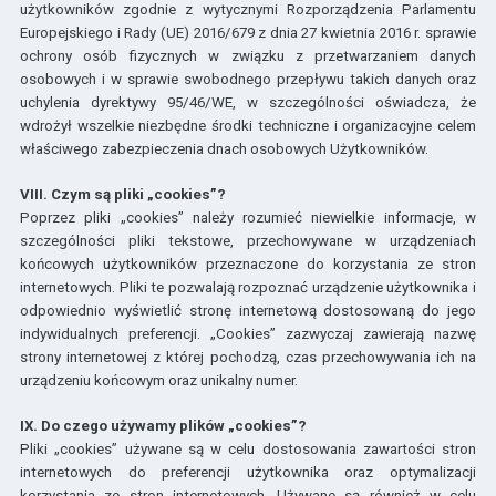
użytkowników zgodnie z wytycznymi Rozporządzenia Parlamentu
Europejskiego i Rady (UE) 2016/679 z dnia 27 kwietnia 2016 r. sprawie
ochrony osób fizycznych w związku z przetwarzaniem danych
osobowych i w sprawie swobodnego przepływu takich danych oraz
uchylenia dyrektywy 95/46/WE, w szczególności oświadcza, że
wdrożył wszelkie niezbędne środki techniczne i organizacyjne celem
właściwego zabezpieczenia dnach osobowych Użytkowników.
VIII. Czym są pliki „cookies”?
Poprzez pliki „cookies” należy rozumieć niewielkie informacje, w
szczególności pliki tekstowe, przechowywane w urządzeniach
końcowych użytkowników przeznaczone do korzystania ze stron
internetowych. Pliki te pozwalają rozpoznać urządzenie użytkownika i
odpowiednio wyświetlić stronę internetową dostosowaną do jego
indywidualnych preferencji. „Cookies” zazwyczaj zawierają nazwę
strony internetowej z której pochodzą, czas przechowywania ich na
urządzeniu końcowym oraz unikalny numer.
IX. Do czego używamy plików „cookies”?
Pliki „cookies” używane są w celu dostosowania zawartości stron
internetowych do preferencji użytkownika oraz optymalizacji
korzystania ze stron internetowych. Używane są również w celu