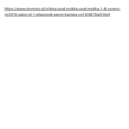
https://www.otomoto.pl/oferta/opel-mokka-opel-mokka-1-4t-cosmo-
mr2016-salon-pl-1-wlasciciel-xenon-kamera-cof-ID6E73wD.html