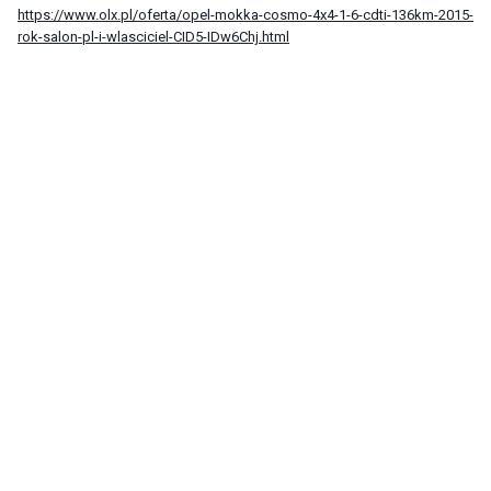
https://www.olx.pl/oferta/opel-mokka-cosmo-4x4-1-6-cdti-136km-2015-
rok-salon-pl-i-wlasciciel-CID5-IDw6Chj.html