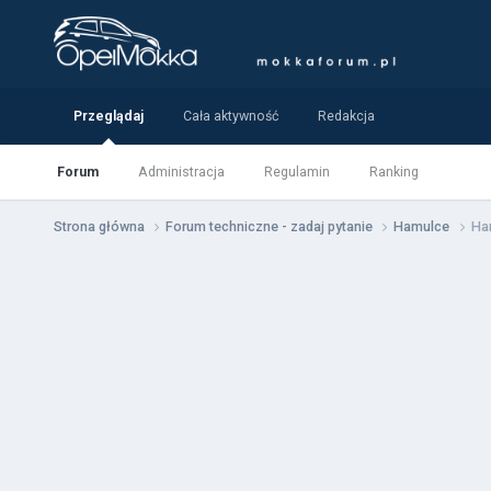
Przeglądaj
Cała aktywność
Redakcja
Forum
Administracja
Regulamin
Ranking
Strona główna
Forum techniczne - zadaj pytanie
Hamulce
Ha