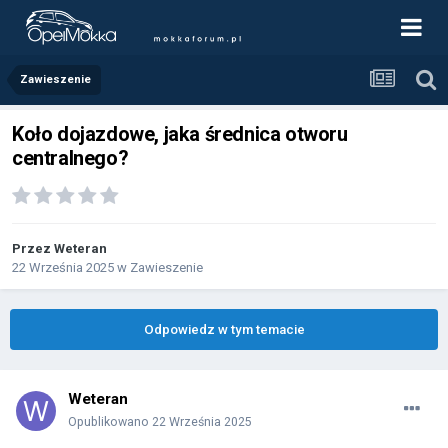
Zawieszenie
Koło dojazdowe, jaka średnica otworu
centralnego?
Przez
Weteran
22 Września 2025
w
Zawieszenie
Odpowiedz w tym temacie
Weteran
Opublikowano
22 Września 2025