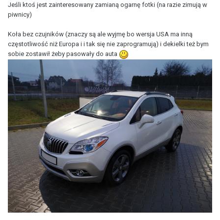
Jeśli ktoś jest zainteresowany zamianą ogarnę fotki (na razie zimują w
piwnicy)
Koła bez czujników (znaczy są ale wyjmę bo wersja USA ma inną
częstotliwość niż Europa i i tak się nie zaprogramują) i dekielki też bym
sobie zostawił żeby pasowały do auta