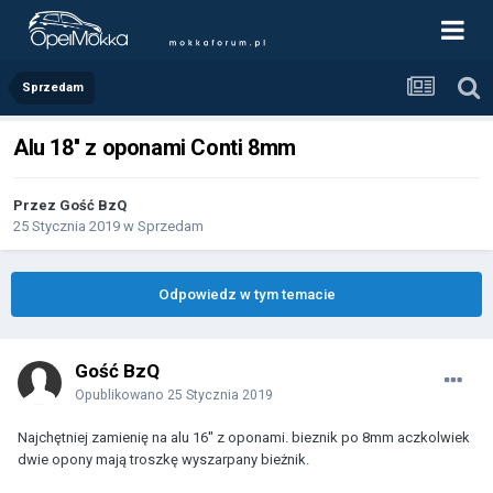
Sprzedam
Alu 18'' z oponami Conti 8mm
Przez Gość BzQ
25 Stycznia 2019
w
Sprzedam
Odpowiedz w tym temacie
Gość BzQ
Opublikowano
25 Stycznia 2019
Najchętniej zamienię na alu 16'' z oponami. bieznik po 8mm aczkolwiek
dwie opony mają troszkę wyszarpany bieżnik.