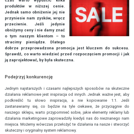
czas warto wypuścić kilka
produktów w niższej cenie.
Jednak samo obniżenie jej nie
przyniesie nam zysków, wręcz
przeciwnie. Jeśli jedynie
obniżymy ceny i nie damy znać
o tym naszym klientom – to
stracimy pieniądze. Dlatego
dobrze przeprowadzona promocja jest kluczem do sukcesu.
Sprawdź, co warto wiedzieć przed rozpoczęciem promocji i jak
ją zaprojektować, by była skuteczna.
Podejrzyj konkurencję
Jednym najstarszych i czasami najlepszych sposobów na skuteczne
działania reklamowe jest inspiracja od innych. Jednak ważne jest, aby
podkreślić tu słowo inspiracja, a nie kopiowanie 1:1. Jeśli
zastanawiamy się, co będzie na tyle ciekawe, że przyciągnie do
naszego sklepu, warto przypomnieć sobie, jakie elementy reklamy lub
działania marketingowe zaprowadziły kiedyś nas do nieznanego nam
miejsca. Możemy wówczas przełożyć te działania na nasze i stworzyć
skuteczny i oryginalny system reklamowy.