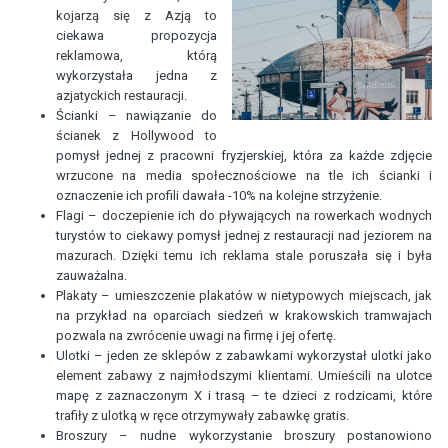
kojarzą się z Azją to
ciekawa propozycja
reklamowa, którą
wykorzystała jedna z
azjatyckich restauracji.
Ścianki – nawiązanie do
ścianek z Hollywood to
pomysł jednej z pracowni fryzjerskiej, która za każde zdjęcie
wrzucone na media społecznościowe na tle ich ścianki i
oznaczenie ich profili dawała -10% na kolejne strzyżenie.
Flagi – doczepienie ich do pływających na rowerkach wodnych
turystów to ciekawy pomysł jednej z restauracji nad jeziorem na
mazurach. Dzięki temu ich reklama stale poruszała się i była
zauważalna.
Plakaty – umieszczenie plakatów w nietypowych miejscach, jak
na przykład na oparciach siedzeń w krakowskich tramwajach
pozwala na zwrócenie uwagi na firmę i jej ofertę.
Ulotki – jeden ze sklepów z zabawkami wykorzystał ulotki jako
element zabawy z najmłodszymi klientami. Umieścili na ulotce
mapę z zaznaczonym X i trasą – te dzieci z rodzicami, które
trafiły z ulotką w ręce otrzymywały zabawkę gratis.
Broszury – nudne wykorzystanie broszury postanowiono