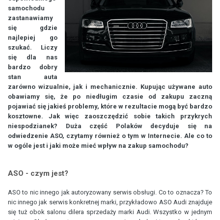
samochodu
zastanawiamy
się gdzie
najlepiej go
szukać. Liczy
się dla nas
bardzo dobry
stan auta
zarówno wizualnie, jak i mechanicznie. Kupując używane auto
obawiamy się, że po niedługim czasie od zakupu zaczną
pojawiać się jakieś problemy, które w rezultacie mogą być bardzo
kosztowne. Jak więc zaoszczędzić sobie takich przykrych
niespodzianek? Duża część Polaków decyduje się na
odwiedzenie ASO, czytamy również o tym w Internecie. Ale co to
w ogóle jest i jaki może mieć wpływ na zakup samochodu?
ASO - czym jest?
ASO to nic innego jak autoryzowany serwis obsługi. Co to oznacza? To
nic innego jak serwis konkretnej marki, przykładowo ASO Audi znajduje
się tuż obok salonu dilera sprzedaży marki Audi. Wszystko w jednym