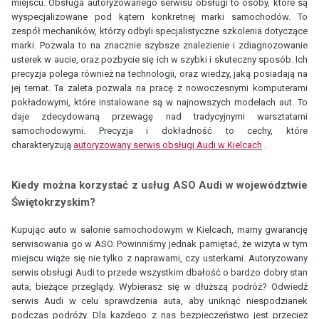
miejscu. Obsługa autoryzowanego serwisu obsługi to osoby, które są
wyspecjalizowane pod kątem konkretnej marki samochodów. To
zespół mechaników, którzy odbyli specjalistyczne szkolenia dotyczące
marki. Pozwala to na znacznie szybsze znalezienie i zdiagnozowanie
usterek w aucie, oraz pozbycie się ich w szybki i skuteczny sposób. Ich
precyzja polega również na technologii, oraz wiedzy, jaką posiadają na
jej temat. Ta zaleta pozwala na pracę z nowoczesnymi komputerami
pokładowymi, które instalowane są w najnowszych modelach aut. To
daje zdecydowaną przewagę nad tradycyjnymi warsztatami
samochodowymi. Precyzja i dokładność to cechy, które
charakteryzują
autoryzowany serwis obsługi Audi w Kielcach
.
Kiedy można korzystać z usług ASO Audi w województwie
Świętokrzyskim?
Kupując auto w salonie samochodowym w Kielcach, mamy gwarancję
serwisowania go w ASO. Powinniśmy jednak pamiętać, że wizyta w tym
miejscu wiąże się nie tylko z naprawami, czy usterkami. Autoryzowany
serwis obsługi Audi to przede wszystkim dbałość o bardzo dobry stan
auta, bieżące przeglądy. Wybierasz się w dłuższą podróż? Odwiedź
serwis Audi w celu sprawdzenia auta, aby uniknąć niespodzianek
podczas podróży. Dla każdego z nas bezpieczeństwo jest przecież