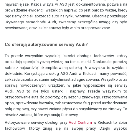
najważniejsze. Każda wizyta w ASO jest dokumentowana, pozwala na
prowadzenie ewidencji wszelkich napraw, co jest bardzo ważne, kiedy
będziemy chcieli sprzedać auto na rynku wtórnym. Obecnie poszukując
używanego samochodu Audi, zwracamy szczególną uwagę czy było
serwisowane, oraz jakie naprawy były w nim przeprowadzane.
Co oferują autoryzowane serwisy Audi?
To przede wszystkim wysokiej jakości obsługa fachowców, którzy
posiadają specjalistyczną wiedzę na temat marki. Doskonale poradzą
sobie z najbardziej skomplikowaną usterką. A wszystko to szybko i
dokładnie. Korzystając z usług ASO Audi w Kielcach mamy pewność,
że każda usterka zostanie natychmiast zdiagnozowana. Wszystko to za
sprawą nowoczesnych urządzeń, w jakie wyposażone są serwisy
Audi. ASO to nie tylko usterki i naprawy. Przede wszystkim to
przygotowanie auta do podróży, czy sezonu zimowego. Przygotowanie
opon, sprawdzenie bieżnika, zabezpieczenie felg przed uszkodzeniem
solą drogową, czy nawet zmiana płynu do spryskiwaczy na zimowy. To
również zadania, które wykonują fachowcy.
Autoryzowane serwisy obsługi przy
Audi Centrum
w Kielcach to zbiór
fachowców, którzy znają się na swojej pracy. Dzięki wysoko