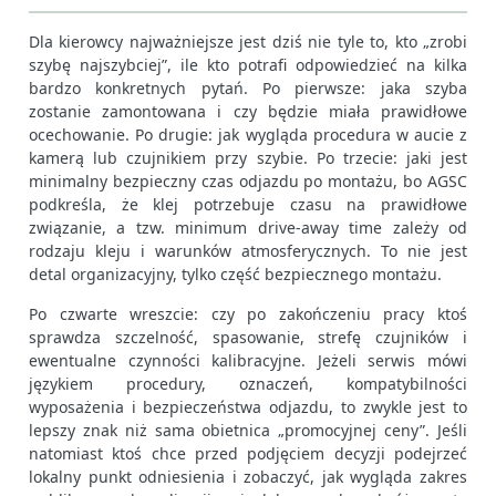
Dla kierowcy najważniejsze jest dziś nie tyle to, kto „zrobi
szybę najszybciej”, ile kto potrafi odpowiedzieć na kilka
bardzo konkretnych pytań. Po pierwsze: jaka szyba
zostanie zamontowana i czy będzie miała prawidłowe
ocechowanie. Po drugie: jak wygląda procedura w aucie z
kamerą lub czujnikiem przy szybie. Po trzecie: jaki jest
minimalny bezpieczny czas odjazdu po montażu, bo AGSC
podkreśla, że klej potrzebuje czasu na prawidłowe
związanie, a tzw. minimum drive-away time zależy od
rodzaju kleju i warunków atmosferycznych. To nie jest
detal organizacyjny, tylko część bezpiecznego montażu.
Po czwarte wreszcie: czy po zakończeniu pracy ktoś
sprawdza szczelność, spasowanie, strefę czujników i
ewentualne czynności kalibracyjne. Jeżeli serwis mówi
językiem procedury, oznaczeń, kompatybilności
wyposażenia i bezpieczeństwa odjazdu, to zwykle jest to
lepszy znak niż sama obietnica „promocyjnej ceny”. Jeśli
natomiast ktoś chce przed podjęciem decyzji podejrzeć
lokalny punkt odniesienia i zobaczyć, jak wygląda zakres