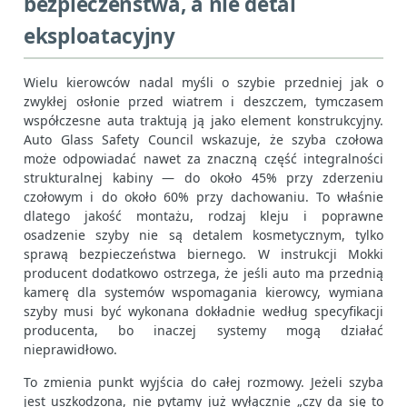
bezpieczeństwa, a nie detal
eksploatacyjny
Wielu kierowców nadal myśli o szybie przedniej jak o
zwykłej osłonie przed wiatrem i deszczem, tymczasem
współczesne auta traktują ją jako element konstrukcyjny.
Auto Glass Safety Council wskazuje, że szyba czołowa
może odpowiadać nawet za znaczną część integralności
strukturalnej kabiny — do około 45% przy zderzeniu
czołowym i do około 60% przy dachowaniu. To właśnie
dlatego jakość montażu, rodzaj kleju i poprawne
osadzenie szyby nie są detalem kosmetycznym, tylko
sprawą bezpieczeństwa biernego. W instrukcji Mokki
producent dodatkowo ostrzega, że jeśli auto ma przednią
kamerę dla systemów wspomagania kierowcy, wymiana
szyby musi być wykonana dokładnie według specyfikacji
producenta, bo inaczej systemy mogą działać
nieprawidłowo.
To zmienia punkt wyjścia do całej rozmowy. Jeżeli szyba
jest uszkodzona, nie pytamy już wyłącznie „czy da się to