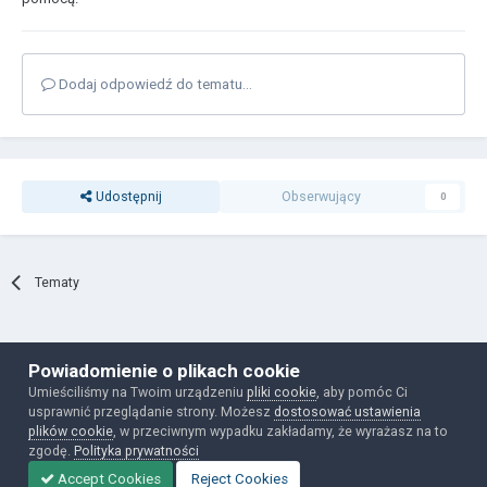
Dodaj odpowiedź do tematu...
Udostępnij
Obserwujący
0
Tematy
Polityka prywatności
Ciasteczka
Powiadomienie o plikach cookie
mokkaforum.pl
Umieściliśmy na Twoim urządzeniu
pliki cookie
, aby pomóc Ci
Powered by Invision Community
usprawnić przeglądanie strony. Możesz
dostosować ustawienia
plików cookie
, w przeciwnym wypadku zakładamy, że wyrażasz na to
zgodę.
Polityka prywatności
Accept Cookies
Reject Cookies