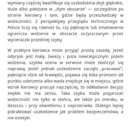
wymiany częściej kwalifikuje się uszkodzenia zbyt głębokie,
duże albo położone w „złym obszarze” — szczególnie po
stronie kierowcy i tam, gdzie będą przeszkadzały w
widoczności. Z perspektywy przeglądu technicznego w
Polsce liczy się również to, czy pęknięcie lub zmatowienie
ogranicza widzenie w obszarze oczyszczanym przez
wycieraczki przedniej szyby.
W praktyce kierowca może przyjąć prostą zasadę. Jeżeli
odprysk jest mały, świeży i poza newralgicznym polem
widzenia, szybka ocena w serwisie może skończyć się
naprawą. Jeżeli jednak uszkodzenie zaczęło „pracować”,
pęknięcie idzie od krawędzi, pojawia się kilka promieni od
punktu uderzenia albo wada znajduje się w miejscu, gdzie
wzrok kierowcy pracuje najczęściej, to odkładanie decyzji
zwykle nie ma sensu. Taka szyba może pogarszać
widoczność nie tylko w słońcu, ale także po zmroku, w
deszczu i przy oświetleniu z naprzeciwka. Dlatego lepiej
potraktować uszkodzenie jak problem bezpieczeństwa, a
nie estetyki.