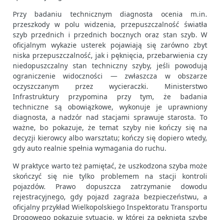
Przy badaniu technicznym diagnosta ocenia m.in.
przeszkody w polu widzenia, przepuszczalność światła
szyb przednich i przednich bocznych oraz stan szyb. W
oficjalnym wykazie usterek pojawiają się zarówno zbyt
niska przepuszczalność, jak i pęknięcia, przebarwienia czy
niedopuszczalny stan techniczny szyby, jeśli powodują
ograniczenie widoczności — zwłaszcza w obszarze
oczyszczanym przez wycieraczki. Ministerstwo
Infrastruktury przypomina przy tym, że badania
techniczne są obowiązkowe, wykonuje je uprawniony
diagnosta, a nadzór nad stacjami sprawuje starosta. To
ważne, bo pokazuje, że temat szyby nie kończy się na
decyzji kierowcy albo warsztatu; kończy się dopiero wtedy,
gdy auto realnie spełnia wymagania do ruchu.
W praktyce warto też pamiętać, że uszkodzona szyba może
skończyć się nie tylko problemem na stacji kontroli
pojazdów. Prawo dopuszcza zatrzymanie dowodu
rejestracyjnego, gdy pojazd zagraża bezpieczeństwu, a
oficjalny przykład Wielkopolskiego Inspektoratu Transportu
Drogowego pokazuje sytuację, w której za pękniętą szybę