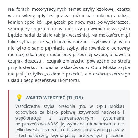
Na forach motoryzacyjnych temat szyby czołowej często
wraca wtedy, gdy jest już za późno na spokojną analizę:
kamień spod kół, „pajączek” po nocy, rysa po wycieraczce,
szum przy słupku albo pytanie, czy po wymianie wszystko
będzie nadal działało tak jak wcześniej. Na mokkaforum.pl
takie sytuacje też są dobrze widoczne. Użytkownicy pytają
nie tylko o samo pęknięcie szyby, ale również o ponowny
montaż, o kamerę i radar przy przedniej szybie, a nawet o
czujnik deszczu i czujnik zmierzchu powiązane ze strefą
przy lusterku. To ważna wskazówka: w Oplu Mokka szyba
nie jest już tylko „szkłem z przodu”, ale częścią szerszego
układu bezpieczeństwa i komfortu.
💡
WARTO WIEDZIEĆ (TL;DR):
Współczesna szyba przednia (np. w Oplu Mokka)
odpowiada za blisko połowę sztywności nadwozia i
współpracuje z zaawansowanymi systemami
bezpieczeństwa ADAS. Jej wymiana lub naprawa to nie
tylko kwestia estetyki, ale bezwzględny wymóg prawny
i technologiczny, wymagający precyzyjnych procedur