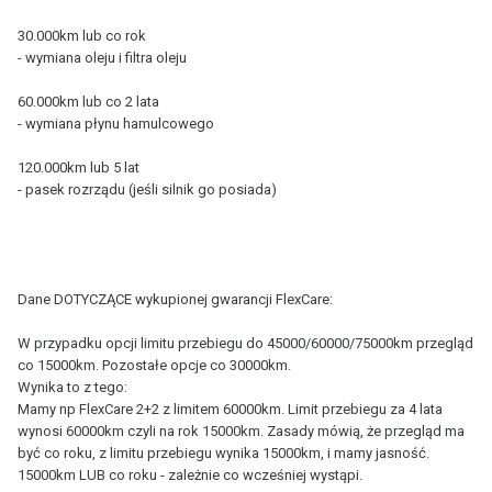
30.000km lub co rok
- wymiana oleju i filtra oleju
60.000km lub co 2 lata
- wymiana płynu hamulcowego
120.000km lub 5 lat
- pasek rozrządu (jeśli silnik go posiada)
Dane DOTYCZĄCE wykupionej gwarancji FlexCare:
W przypadku opcji limitu przebiegu do 45000/60000/75000km przegląd
co 15000km. Pozostałe opcje co 30000km.
Wynika to z tego:
Mamy np FlexCare 2+2 z limitem 60000km. Limit przebiegu za 4 lata
wynosi 60000km czyli na rok 15000km. Zasady mówią, że przegląd ma
być co roku, z limitu przebiegu wynika 15000km, i mamy jasność.
15000km LUB co roku - zależnie co wcześniej wystąpi.