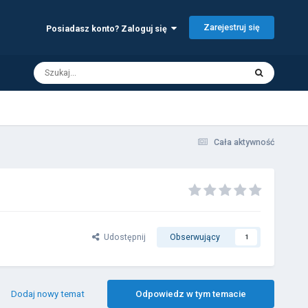
Zarejestruj się
Posiadasz konto? Zaloguj się
Cała aktywność
Udostępnij
Obserwujący
1
Dodaj nowy temat
Odpowiedz w tym temacie