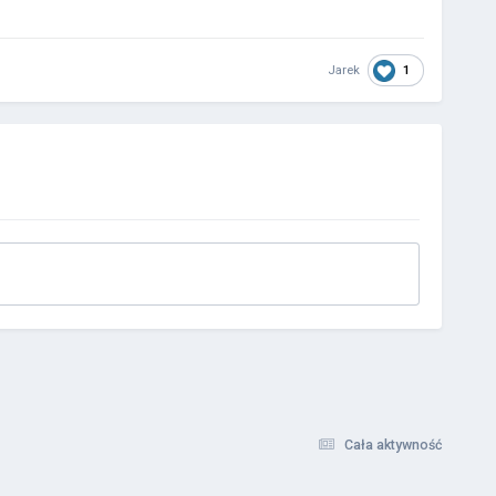
Jarek
1
Cała aktywność