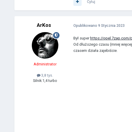
Cytuj
ArKos
Opublikowano
9 Stycznia 2023
Był super
https://opel.7zap.com/p
Od dłuższego czasu (mniej więcej j
czasem działa zajebiście.
Administrator
3,8 tys.
Silnik:
1,4 turbo