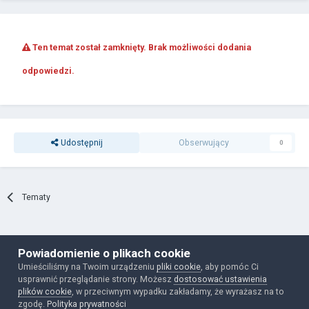
Ten temat został zamknięty. Brak możliwości dodania
odpowiedzi.
Udostępnij
Obserwujący
0
Tematy
Polityka prywatności
Ciasteczka
Powiadomienie o plikach cookie
mokkaforum.pl
Umieściliśmy na Twoim urządzeniu
pliki cookie
, aby pomóc Ci
Powered by Invision Community
usprawnić przeglądanie strony. Możesz
dostosować ustawienia
plików cookie
, w przeciwnym wypadku zakładamy, że wyrażasz na to
zgodę.
Polityka prywatności