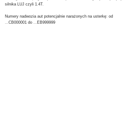
silnika LUJ czyli 1.4T.
Numery nadwozia aut potencjalnie narażonych na usterkę: od
...CB000001 do ...EB999999