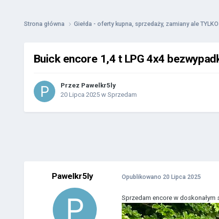
Strona główna
Giełda - oferty kupna, sprzedaży, zamiany ale TYL
Buick encore 1,4 t LPG 4x4 bezwypa
Przez
Pawelkr5ly
20 Lipca 2025
w
Sprzedam
Pawelkr5ly
Opublikowano
20 Lipca 2025
Sprzedam encore w doskonałym s