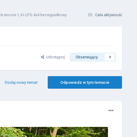
ck encore 1,4 t LPG 4x4 bezwypadkowy
Cała aktywność
Udostępnij
Obserwujący
2
Dodaj nowy temat
Odpowiedz w tym temacie