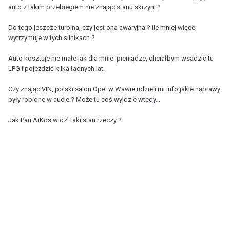
auto z takim przebiegiem nie znając stanu skrzyni ?
Do tego jeszcze turbina, czy jest ona awaryjna ? Ile mniej więcej
wytrzymuje w tych silnikach ?
Auto kosztuje nie małe jak dla mnie pieniądze, chciałbym wsadzić tu
LPG i pojeździć kilka ładnych lat.
Czy znając VIN, polski salon Opel w Wawie udzieli mi info jakie naprawy
były robione w aucie ? Może tu coś wyjdzie wtedy...
Jak Pan ArKos widzi taki stan rzeczy ?