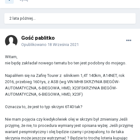
2 lata później...
Gość pablitko
Opublikowano
18 Września 2021
Witam,
nie będę zakładał nowego tematu bo ten jest podobny do mojego.
Napaliłem się na Zafirę Tourer z silnikiem 1,4T 140km, A14NET, rok
2016, przebieg 160 tys, z ASB (wg VIN MH8 SKRZYNIA BIEGÓW-
AUTOMATYCZNA, 6-BIEGOWA, HMD, X23FSKRZYNIA BIEGÓW-
AUTOMATYCZNA, 6-BIEGOWA, HMD, X23F)
Oznacza to, że jest to typ skrzyni 6T40 tak?
Nie mam pojęcia czy kiedykolwiek olej w skrzyni był zmieniany Jeśli
przyjmę, że nie, to procedura wymiany jest opisana wyżej. Jeśli przyjmę
wariant pesymistyczny i olej będzie czarny i przepalony, to ile taka
skrzynia może jeszcze wytrzymać ? Będzie to trochę loteria kupując