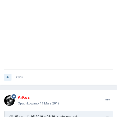
Cytuj
ArKos
Opublikowano
11 Maja 2019
W dniu 11.05.2019 o 08:20,
jrucin
napisał: