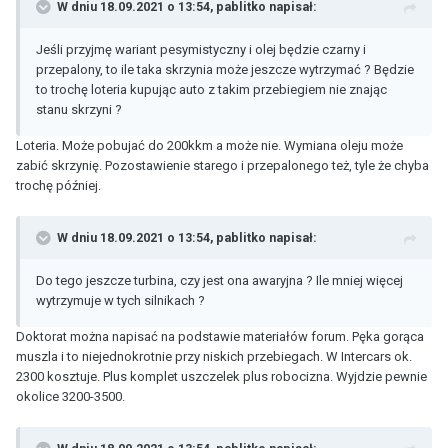
W dniu 18.09.2021 o 13:54,
pablitko
napisał:
Jeśli przyjmę wariant pesymistyczny i olej będzie czarny i
przepalony, to ile taka skrzynia może jeszcze wytrzymać ? Będzie
to trochę loteria kupując auto z takim przebiegiem nie znając
stanu skrzyni ?
Loteria. Może pobujać do 200kkm a może nie. Wymiana oleju może
zabić skrzynię. Pozostawienie starego i przepalonego też, tyle że chyba
trochę później.
W dniu 18.09.2021 o 13:54,
pablitko
napisał:
Do tego jeszcze turbina, czy jest ona awaryjna ? Ile mniej więcej
wytrzymuje w tych silnikach ?
Doktorat można napisać na podstawie materiałów forum. Pęka gorąca
muszla i to niejednokrotnie przy niskich przebiegach. W Intercars ok.
2300 kosztuje. Plus komplet uszczelek plus robocizna. Wyjdzie pewnie
okolice 3200-3500.