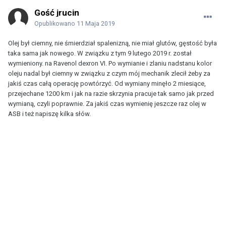
Gość jrucin
Opublikowano
11 Maja 2019
Olej był ciemny, nie śmierdział spalenizną, nie miał glutów, gęstość była
taka sama jak nowego. W związku z tym 9 lutego 2019 r. został
wymieniony. na Ravenol dexron VI. Po wymianie i zlaniu nadstanu kolor
oleju nadal był ciemny w związku z czym mój mechanik zlecił żeby za
jakiś czas całą operację powtórzyć. Od wymiany minęło 2 miesiące,
przejechane 1200 km i jak na razie skrzynia pracuje tak samo jak przed
wymianą, czyli poprawnie. Za jakiś czas wymienię jeszcze raz olej w
ASB i też napiszę kilka słów.