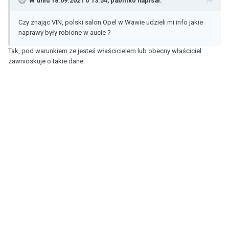
W dniu 18.09.2021 o 13:54,
pablitko
napisał:
Czy znając VIN, polski salon Opel w Wawie udzieli mi info jakie
naprawy były robione w aucie ?
Tak, pod warunkiem ze jesteś właścicielem lub obecny właściciel
zawnioskuje o takie dane.