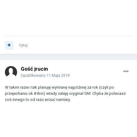
Cytuj
Gość jrucin
Opublikowano
11 Maja 2019
W takim razie i tak planuję wymianę najpóźniej za rok (czyli po
przejechaniu ok 8 tkm) wtedy zaleję oryginał GM. Chyba że polecasz
coś innego to od razu wrzuć namiary.