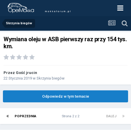
Skrzynia biegów
Wymiana oleju w ASB pierwszy raz przy 154 tys.
km.
Przez Gość jrucin
22 Stycznia 2019
w
Skrzynia biegów
Odpowiedz w tym temacie
POPRZEDNIA
Strona 2 z 2
DALEJ