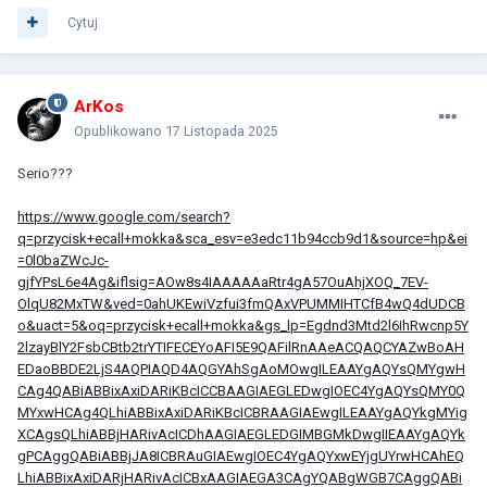
Cytuj
ArKos
Opublikowano
17 Listopada 2025
Serio???
https://www.google.com/search?
q=przycisk+ecall+mokka&sca_esv=e3edc11b94ccb9d1&source=hp&ei
=0l0baZWcJc-
gjfYPsL6e4Ag&iflsig=AOw8s4IAAAAAaRtr4gA57OuAhjXOQ_7EV-
OlqU82MxTW&ved=0ahUKEwiVzfui3fmQAxVPUMMIHTCfB4wQ4dUDCB
o&uact=5&oq=przycisk+ecall+mokka&gs_lp=Egdnd3Mtd2l6IhRwcnp5Y
2lzayBlY2FsbCBtb2trYTIFECEYoAFI5E9QAFilRnAAeACQAQCYAZwBoAH
EDaoBBDE2LjS4AQPIAQD4AQGYAhSgAoMOwgILEAAYgAQYsQMYgwH
CAg4QABiABBixAxiDARiKBcICCBAAGIAEGLEDwgIOEC4YgAQYsQMY0Q
MYxwHCAg4QLhiABBixAxiDARiKBcICBRAAGIAEwgILEAAYgAQYkgMYig
XCAgsQLhiABBjHARivAcICDhAAGIAEGLEDGIMBGMkDwgIIEAAYgAQYk
gPCAggQABiABBjJA8ICBRAuGIAEwgIOEC4YgAQYxwEYjgUYrwHCAhEQ
LhiABBixAxiDARjHARivAcICBxAAGIAEGA3CAgYQABgWGB7CAggQABi