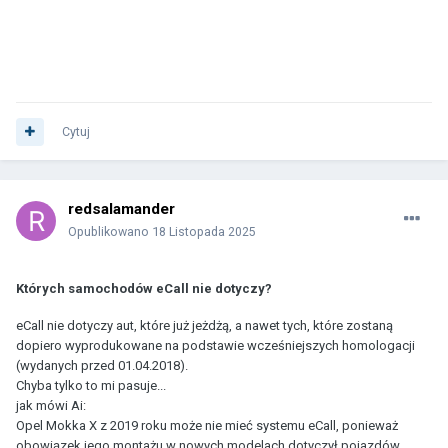
Cytuj
redsalamander
Opublikowano
18 Listopada 2025
Których samochodów eCall nie dotyczy?
eCall nie dotyczy aut, które już jeżdżą, a nawet tych, które zostaną
dopiero wyprodukowane na podstawie wcześniejszych homologacji
(wydanych przed 01.04.2018).
Chyba tylko to mi pasuje...
jak mówi Ai:
Opel Mokka X z 2019 roku może nie mieć systemu eCall, ponieważ
obowiązek jego montażu w nowych modelach dotyczył pojazdów