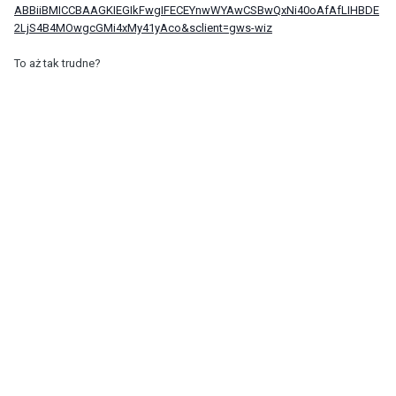
ABBiiBMICCBAAGKIEGIkFwgIFECEYnwWYAwCSBwQxNi40oAfAfLIHBDE
2LjS4B4MOwgcGMi4xMy41yAco&sclient=gws-wiz
To aż tak trudne?