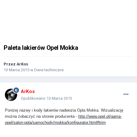
Paleta lakierów Opel Mokka
Przez
ArKos
13 Marca 2015
w
Dane techniczne
ArKos
Opublikowano
13 Marca 2015
Poniżej nazwy i kody lakierów nadwozia Opla Mokka. Wizualizację
można zobaczyć na stronie producenta -
http://www.opel.pl/gama-
opel/salon-opla/samochody/mokka/konfigurator.html#trim