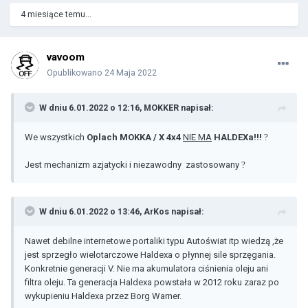
4 miesiące temu...
vavoom
Opublikowano
24 Maja 2022
W dniu 6.01.2022 o 12:16,
MOKKER
napisał:
We wszystkich
Oplach MOKKA / X 4x4
NIE MA
HALDEXa!!!
?
Jest mechanizm azjatycki i niezawodny zastosowany
?
W dniu 6.01.2022 o 13:46,
ArKos
napisał:
Nawet debilne internetowe portaliki typu Autoświat itp wiedzą ,że
jest sprzegło wielotarczowe Haldexa o płynnej sile sprzęgania.
Konkretnie generacji V. Nie ma akumulatora ciśnienia oleju ani
filtra oleju. Ta generacja Haldexa powstała w 2012 roku zaraz po
wykupieniu Haldexa przez Borg Warner.