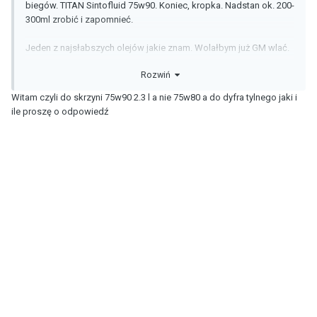
biegów. TITAN Sintofluid 75w90. Koniec, kropka. Nadstan ok. 200-
300ml zrobić i zapomnieć.
Jeden z najsłabszych olejów jakie znam. Wolałbym już GM wlać.
Rozwiń
Nie. Obie fabryki produkowały równolegle zależnie od tego, na
jaki rynek szło i zależnie od wyposażenia. Moja była 28 listopad
Witam czyli do skrzyni 75w90 2.3 l a nie 75w80 a do dyfra tylnego jaki i
2014 rok modelowy 2015 i wyprodukowali ją w Bupyeong w Korei.
ile proszę o odpowiedź
Sarragossa najczęściej na rynek Europy zachodniej produkowała.
Czyli Niemcy, Francja, Hiszpania, Belgia, Holandia.