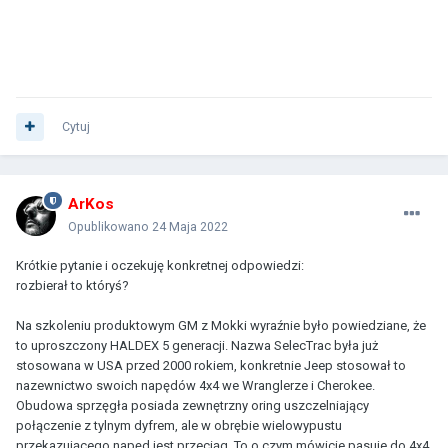
Cytuj
ArKos
Opublikowano
24 Maja 2022
Krótkie pytanie i oczekuję konkretnej odpowiedzi:
rozbierał to któryś?
Na szkoleniu produktowym GM z Mokki wyraźnie było powiedziane, że
to uproszczony HALDEX 5 generacji. Nazwa SelecTrac była już
stosowana w USA przed 2000 rokiem, konkretnie Jeep stosował to
nazewnictwo swoich napędów 4x4 we Wranglerze i Cherokee.
Obudowa sprzęgła posiada zewnętrzny oring uszczelniający
połączenie z tylnym dyfrem, ale w obrębie wielowypustu
przekazującego napęd jest przeciąg. To o czym mówicie pasuje do 4x4