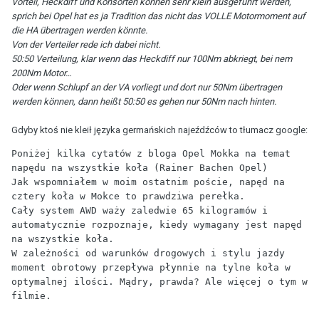
Vorteil, Heckdiff und Konsorten können sehr klein ausgeführt werden,
sprich bei Opel hat es ja Tradition das nicht das VOLLE Motormoment auf
die HA übertragen werden könnte.
Von der Verteiler rede ich dabei nicht.
50:50 Verteilung, klar wenn das Heckdiff nur 100Nm abkriegt, bei nem
200Nm Motor…
Oder wenn Schlupf an der VA vorliegt und dort nur 50Nm übertragen
werden können, dann heißt 50:50 es gehen nur 50Nm nach hinten.
Gdyby ktoś nie kleił języka germańskich najeźdźców to tłumacz google:
Poniżej kilka cytatów z bloga Opel Mokka na temat 
napędu na wszystkie koła (Rainer Bachen Opel)

Jak wspomniałem w moim ostatnim poście, napęd na 
cztery koła w Mokce to prawdziwa perełka. 

Cały system AWD waży zaledwie 65 kilogramów i 
automatycznie rozpoznaje, kiedy wymagany jest napęd 
na wszystkie koła. 

W zależności od warunków drogowych i stylu jazdy 
moment obrotowy przepływa płynnie na tylne koła w 
optymalnej ilości. Mądry, prawda? Ale więcej o tym w 
filmie.
