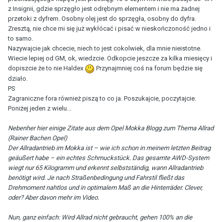
z Insignii, gdzie sprzęgło jest odrębnym elementem i nie ma żadnej
przetoki z dyfrem. Osobny olej jest do sprzęgła, osobny do dyfra.
Zresztą, nie chce mi się już wykłócać i pisać w nieskończoność jedno i
to samo.
Nazywajcie jak chcecie, niech to jest cokolwiek, dla mnie nieistotne.
Wiecie lepiej od GM, ok, wiedzcie. Odkopcie jeszcze za kilka miesięcy i
dopiszcie że to nie Haldex
Przynajmniej coś na forum będzie się
działo.
PS
Zagraniczne fora również piszą to co ja. Poszukajcie, poczytajcie.
Poniżej jeden z wielu...
Nebenher hier einige Zitate aus dem Opel Mokka Blogg zum Thema Allrad
(Rainer Bachen Opel)
Der Allradantrieb im Mokka ist – wie ich schon in meinem letzten Beitrag
geäußert habe – ein echtes Schmuckstück. Das gesamte AWD-System
wiegt nur 65 Kilogramm und erkennt selbstständig, wann Allradantrieb
benötigt wird. Je nach Straßenbedingung und Fahrstil fließt das
Drehmoment nahtlos und in optimalem Maß an die Hinterräder. Clever,
oder? Aber davon mehr im Video.
Nun, ganz einfach: Wird Allrad nicht gebraucht, gehen 100% an die