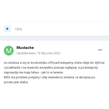
Cytuj
Mustache
Opublikowano
10 Stycznia 2022
no widzisz a my w środowisku offroad testujemy różne oleje do dyfrow
i przekładni i na ravenolu wszystko pracuje najlepiej. a podzespoły
naprawdę nie maja łatwo - jak to w terenie.
M32 ma problem potężny i olej niewiele tu zmienia. ta skrzynia po
prostu jest słaba.