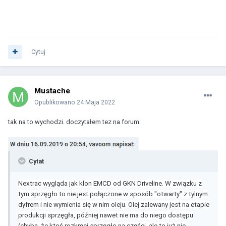
Cytuj
Mustache
Opublikowano
24 Maja 2022
tak na to wychodzi. doczytałem tez na forum:
Cytat
Nextrac wygląda jak klon EMCD od GKN Driveline. W związku z
tym sprzęgło to nie jest połączone w sposób "otwarty" z tylnym
dyfrem i nie wymienia się w nim oleju. Olej zalewany jest na etapie
produkcji sprzęgła, później nawet nie ma do niego dostępu
(chyba, że ktoś rozkręci sprzęgło na części, ale to już nie