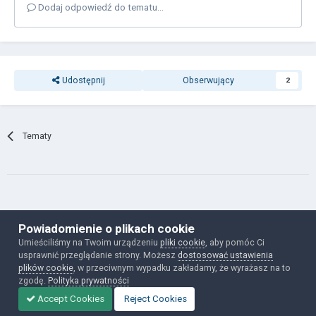
Dodaj odpowiedź do tematu...
Udostępnij
Obserwujący
2
Tematy
Polityka prywatności
Ciasteczka
Powiadomienie o plikach cookie
mokkaforum.pl
Umieściliśmy na Twoim urządzeniu
pliki cookie
, aby pomóc Ci
Powered by Invision Community
usprawnić przeglądanie strony. Możesz
dostosować ustawienia
plików cookie
, w przeciwnym wypadku zakładamy, że wyrażasz na to
zgodę.
Polityka prywatności
Accept Cookies
Reject Cookies