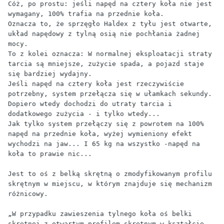
Cóż, po prostu: jeśli napęd na cztery koła nie jest 
wymagany, 100% trafia na przednie koła. 

Oznacza to, że sprzęgło Haldex z tyłu jest otwarte, 
układ napędowy z tylną osią nie pochłania żadnej 
mocy. 

To z kolei oznacza: W normalnej eksploatacji straty 
tarcia są mniejsze, zużycie spada, a pojazd staje 
się bardziej wydajny. 

Jeśli napęd na cztery koła jest rzeczywiście 
potrzebny, system przełącza się w ułamkach sekundy. 
Dopiero wtedy dochodzi do utraty tarcia i 
dodatkowego zużycia - i tylko wtedy... 

Jak tylko system przełączy się z powrotem na 100% 
napęd na przednie koła, wyżej wymieniony efekt 
wychodzi na jaw... I 65 kg na wszystko -napęd na 
koła to prawie nic...

Jest to oś z belką skrętną o zmodyfikowanym profilu 
skrętnym w miejscu, w którym znajduje się mechanizm 
różnicowy.

„W przypadku zawieszenia tylnego koła oś belki 
skrętnej z otwartym profilem skrętnym w kształcie 