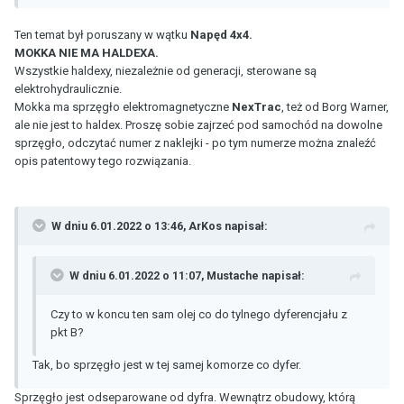
Ten temat był poruszany w wątku
Napęd 4x4.
MOKKA NIE MA HALDEXA.
Wszystkie haldexy, niezależnie od generacji, sterowane są
elektrohydraulicznie.
Mokka ma sprzęgło elektromagnetyczne
NexTrac
, też od Borg Warner,
ale nie jest to haldex. Proszę sobie zajrzeć pod samochód na dowolne
sprzęgło, odczytać numer z naklejki - po tym numerze można znaleźć
opis patentowy tego rozwiązania.
W dniu 6.01.2022 o 13:46,
ArKos
napisał:
W dniu 6.01.2022 o 11:07,
Mustache
napisał:
Czy to w koncu ten sam olej co do tylnego dyferencjału z
pkt B?
Tak, bo sprzęgło jest w tej samej komorze co dyfer.
Sprzęgło jest odseparowane od dyfra. Wewnątrz obudowy, którą