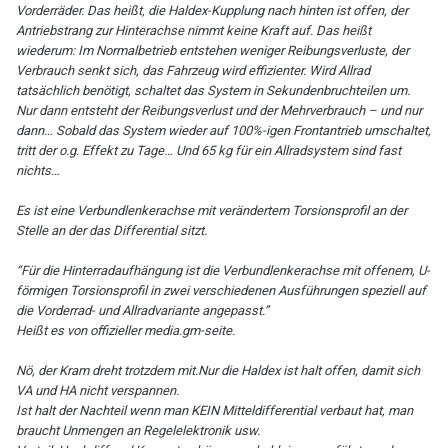
Vorderräder. Das heißt, die Haldex-Kupplung nach hinten ist offen, der
Antriebstrang zur Hinterachse nimmt keine Kraft auf. Das heißt
wiederum: Im Normalbetrieb entstehen weniger Reibungsverluste, der
Verbrauch senkt sich, das Fahrzeug wird effizienter. Wird Allrad
tatsächlich benötigt, schaltet das System in Sekundenbruchteilen um.
Nur dann entsteht der Reibungsverlust und der Mehrverbrauch – und nur
dann… Sobald das System wieder auf 100%-igen Frontantrieb umschaltet,
tritt der o.g. Effekt zu Tage… Und 65 kg für ein Allradsystem sind fast
nichts…
Es ist eine Verbundlenkerachse mit verändertem Torsionsprofil an der
Stelle an der das Differential sitzt.
“Für die Hinterradaufhängung ist die Verbundlenkerachse mit offenem, U-
förmigen Torsionsprofil in zwei verschiedenen Ausführungen speziell auf
die Vorderrad- und Allradvariante angepasst.”
Heißt es von offizieller media.gm-seite.
Nö, der Kram dreht trotzdem mit.Nur die Haldex ist halt offen, damit sich
VA und HA nicht verspannen.
Ist halt der Nachteil wenn man KEIN Mitteldifferential verbaut hat, man
braucht Unmengen an Regelelektronik usw.