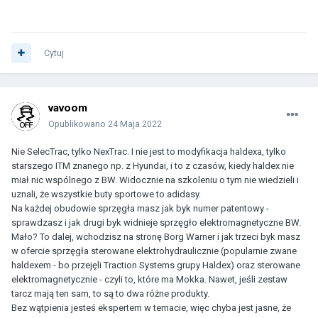
Cytuj
vavoom
Opublikowano
24 Maja 2022
Nie SelecTrac, tylko NexTrac. I nie jest to modyfikacja haldexa, tylko
starszego ITM znanego np. z Hyundai, i to z czasów, kiedy haldex nie
miał nic wspólnego z BW. Widocznie na szkoleniu o tym nie wiedzieli i
uznali, że wszystkie buty sportowe to adidasy.
Na każdej obudowie sprzęgła masz jak byk numer patentowy -
sprawdzasz i jak drugi byk widnieje sprzęgło elektromagnetyczne BW.
Mało? To dalej, wchodzisz na stronę Borg Warner i jak trzeci byk masz
w ofercie sprzęgła sterowane elektrohydraulicznie (popularnie zwane
haldexem - bo przejęli Traction Systems grupy Haldex) oraz sterowane
elektromagnetycznie - czyli to, które ma Mokka. Nawet, jeśli zestaw
tarcz mają ten sam, to są to dwa różne produkty.
Bez wątpienia jesteś ekspertem w temacie, więc chyba jest jasne, że