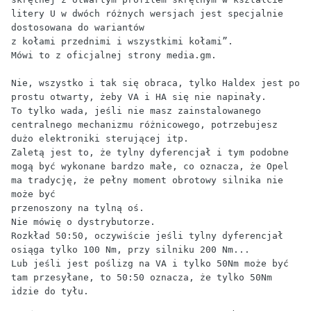
litery U w dwóch różnych wersjach jest specjalnie 
dostosowana do wariantów 

z kołami przednimi i wszystkimi kołami”.

Mówi to z oficjalnej strony media.gm.

Nie, wszystko i tak się obraca, tylko Haldex jest po 
prostu otwarty, żeby VA i HA się nie napinały.

To tylko wada, jeśli nie masz zainstalowanego 
centralnego mechanizmu różnicowego, potrzebujesz 
dużo elektroniki sterującej itp.

Zaletą jest to, że tylny dyferencjał i tym podobne 
mogą być wykonane bardzo małe, co oznacza, że Opel 
ma tradycję, że pełny moment obrotowy silnika nie 
może być 

przenoszony na tylną oś.

Nie mówię o dystrybutorze.

Rozkład 50:50, oczywiście jeśli tylny dyferencjał 
osiąga tylko 100 Nm, przy silniku 200 Nm...

Lub jeśli jest poślizg na VA i tylko 50Nm może być 
tam przesyłane, to 50:50 oznacza, że tylko 50Nm 
idzie do tyłu.