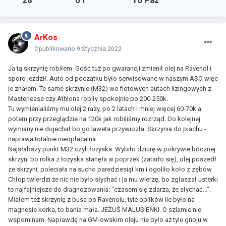
28
6 l
16 Paź
ArKos
Opublikowano
9 Stycznia 2022
Ja tą skrzynię robiłem. Gość tuż po gwarancji zmienił olej na Ravenol i
sporo jeździł. Auto od początku było serwisowane w naszym ASO więc
je znałem. Te same skrzynie (M32) we flotowych autach lizingowych z
Masterlease czy Athlona robiły spokojnie po 200-250k.
Tu wymienialiśmy mu olej 2 razy, po 2 latach i mniej więcej 60-70k a
potem przy przeglądzie na 120k jak robiliśmy rozrząd. Do kolejnej
wymiany nie dojechał bo go laweta przywiozła. Skrzynia do piachu -
naprawa totalnie nieopłacalna.
Najsłabszy punkt M32 czyli łożyska. Wybiło dziurę w pokrywie bocznej
skrzyni bo rolka z łożyska stanęła w poprzek (zatarło się), olej poszedł
ze skrzyni, poleciała na sucho paredziesiąt km i ogoliło koło z zębów.
Chłop twierdzi że nic nie było słychać i ja mu wierzę, bo zgłaszał usterki
te najfajniejsze do diagnozowania: "czasem się zdarza, że słychać...".
Miałem też skrzynię z busa po Ravenolu, tyle opiłków ile było na
magnesie korka, to bania mała. JEŻUŚ MALUSIEŃKI. O szlamie nie
wspominam. Naprawdę na GM-owskim oleju nie było aż tyle gnoju w