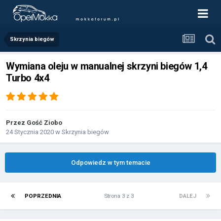
Skrzynia biegów
Wymiana oleju w manualnej skrzyni biegów 1,4
Turbo 4x4
Przez Gość Ziobo
24 Stycznia 2020
w
Skrzynia biegów
Odpowiedz w tym temacie
POPRZEDNIA
Strona 3 z 3
DALEJ